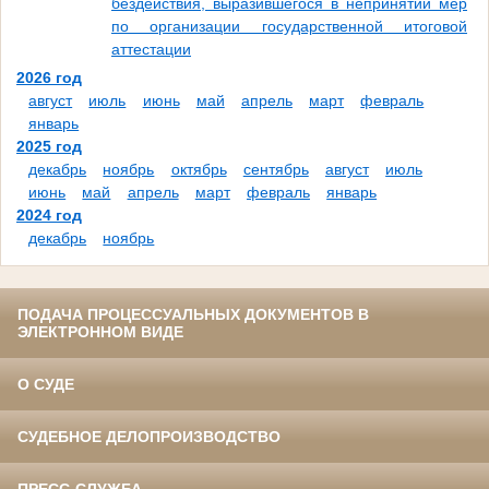
бездействия, выразившегося в непринятии мер
по организации государственной итоговой
аттестации
2026 год
август
июль
июнь
май
апрель
март
февраль
январь
2025 год
декабрь
ноябрь
октябрь
сентябрь
август
июль
июнь
май
апрель
март
февраль
январь
2024 год
декабрь
ноябрь
ПОДАЧА ПРОЦЕССУАЛЬНЫХ ДОКУМЕНТОВ В
ЭЛЕКТРОННОМ ВИДЕ
О СУДЕ
СУДЕБНОЕ ДЕЛОПРОИЗВОДСТВО