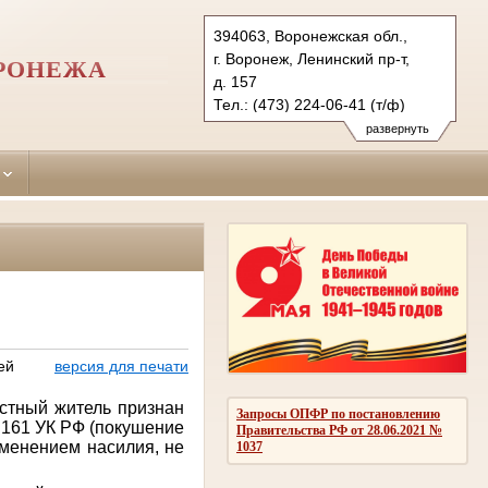
394063, Воронежская обл.,
г. Воронеж, Ленинский пр-т,
ОРОНЕЖА
д. 157
Тел.: (473) 224-06-41 (т/ф)
zheleznodorozhny.vrn@sudrf.ru
развернуть
ей
версия для печати
стный житель признан
Запросы ОПФР по постановлению
. 161 УК РФ (покушение
Правительства РФ от 28.06.2021 №
именением насилия, не
1037