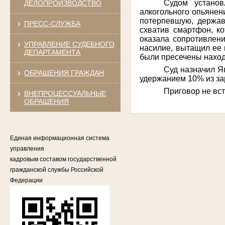
Судом установ
ДЕЛОПРОИЗВОДСТВО
алкогольного опьянен
потерпевшую, держав
ПРЕСС-СЛУЖБА
схватив смартфон, к
оказала сопротивлени
УПРАВЛЕНИЕ СУДЕБНОГО
насилие, вытащил ее 
ДЕПАРТАМЕНТА
были пресечены наход
Суд назначил Яп
ОБРАЩЕНИЯ ГРАЖДАН
удержанием 10% из за
Приговор не вст
ВНЕПРОЦЕССУАЛЬНЫЕ
ОБРАЩЕНИЯ
Единая информационная система
управления
кадровым составом государственной
гражданской службы Российской
Федерации