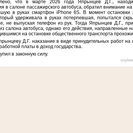
лено, что в марте 2026 года Япрынцев Д.Г., наход
ия в салоне пассажирского автобуса, обратил внимание 
шую в руках смартфон iPhone 6S. В момент остановки 
оторый удерживала в руках потерпевшая, попытался скры
е, не выпуская телефон из рук. Тогда Япрынцев Д.Г., п
из салона автобуса, однако его действия, направленные 
ившимся на остановке общественного транспорта прохожи
рынцеву Д.Г. наказание в виде принудительных работ на с
работной платы в доход государства.
упил в законную силу.
опубли