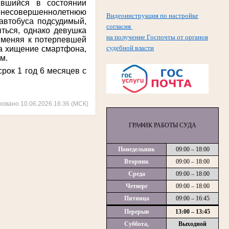
ившийся в состоянии
на несовершеннолетнюю
Видеоинструкция по настройке
автобуса подсудимый,
согласия
ться, однако девушка
на получение Госпочты от органов
рименяя к потерпевшей
судебной власти
на хищение смартфона,
м.
рок 1 год 6 месяцев с
ковано 10.06.2026 16:36 (МСК)
ГРАФИК РАБОТЫ СУДА
Понедельник
09:00 – 18:00
Вторник
09:00 – 18:00
Среда
09:00 – 18:00
Четверг
09:00 – 18:00
Пятница
09:00 – 16:45
Перерыв
13:00 – 13:45
Суббота,
Выходной