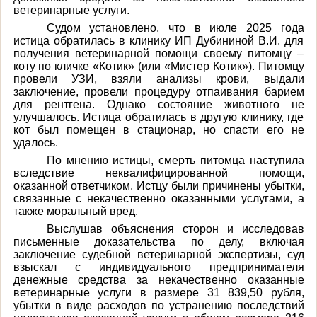
ветеринарные услуги.
Судом установлено, что в июле 2025 года
истица обратилась в клинику ИП Дубининой В.И. для
получения ветеринарной помощи своему питомцу –
коту по кличке «Котик» (или «Мистер Котик»). Питомцу
провели УЗИ, взяли анализы крови, выдали
заключение, провели процедуру отпаивания барием
для рентгена. Однако состояние животного не
улучшалось. Истица обратилась в другую клинику, где
кот был помещен в стационар, но спасти его не
удалось.
По мнению истицы, смерть питомца наступила
вследствие неквалифицированной помощи,
оказанной ответчиком. Истцу были причинены убытки,
связанные с некачественно оказанными услугами, а
также моральный вред.
Выслушав объяснения сторон и исследовав
письменные доказательства по делу, включая
заключение судебной ветеринарной экспертизы, суд
взыскал с индивидуального предпринимателя
денежные средства за некачественно оказанные
ветеринарные услуги в размере 31 839,50 рубля,
убытки в виде расходов по устранению последствий