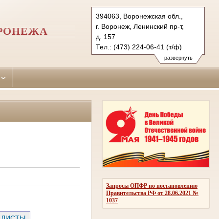
394063, Воронежская обл.,
г. Воронеж, Ленинский пр-т,
ОРОНЕЖА
д. 157
Тел.: (473) 224-06-41 (т/ф)
zheleznodorozhny.vrn@sudrf.ru
развернуть
Запросы ОПФР по постановлению
Правительства РФ от 28.06.2021 №
1037
 ЛИСТЫ