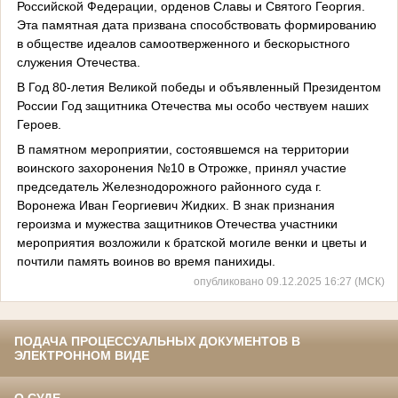
Российской Федерации, орденов Славы и Святого Георгия.
Эта памятная дата призвана способствовать формированию
в обществе идеалов самоотверженного и бескорыстного
служения Отечества.
В Год 80-летия Великой победы и объявленный Президентом
России Год защитника Отечества мы особо чествуем наших
Героев.
В памятном мероприятии, состоявшемся на территории
воинского захоронения №10 в Отрожке, принял участие
председатель Железнодорожного районного суда г.
Воронежа Иван Георгиевич Жидких. В знак признания
героизма и мужества защитников Отечества участники
мероприятия возложили к братской могиле венки и цветы и
почтили память воинов во время панихиды.
опубликовано 09.12.2025 16:27 (МСК)
ПОДАЧА ПРОЦЕССУАЛЬНЫХ ДОКУМЕНТОВ В
ЭЛЕКТРОННОМ ВИДЕ