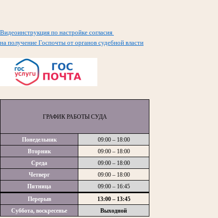
Видеоинструкция по настройке согласия
на получение Госпочты от органов судебной власти
ГРАФИК РАБОТЫ СУДА
Понедельник
09:00 – 18:00
Вторник
09:00 – 18:00
Среда
09:00 – 18:00
Четверг
09:00 – 18:00
Пятница
09:00 – 16:45
Перерыв
13:00 – 13:45
Суббота, воскресенье
Выходной